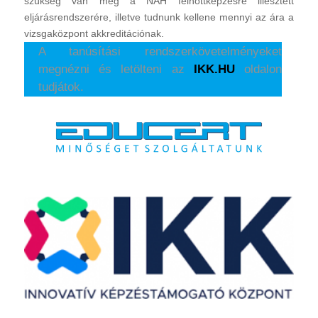
szükség van még a NAH felnőttképzésre illesztett
eljárásrendszerére, illetve tudnunk kellene mennyi az ára a
vizsgaközpont akkreditációnak.
A tanúsítási rendszerkövetelményeket
megnézni és letölteni az
IKK.HU
oldalon
tudjátok.