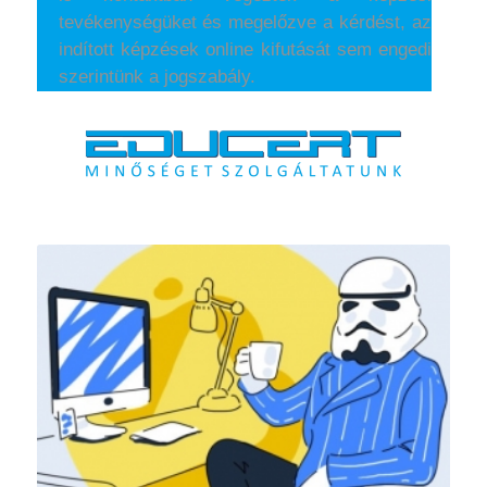
tevékenységüket és megelőzve a kérdést, az
indított képzések online kifutását sem engedi
szerintünk a jogszabály.