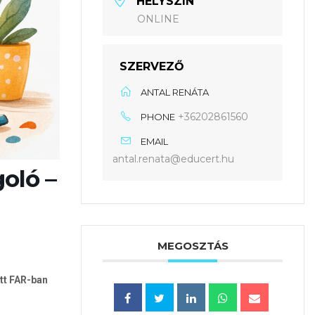
HELYSZÍN
ONLINE
SZERVEZŐ
ANTAL RENÁTA
+36202861560
PHONE
EMAIL
antal.renata@educert.hu
oló –
MEGOSZTÁS
tt FAR-ban