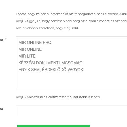
Fontos, hogy minden információt az itt megadott e-mail címedre küld
Kérjük figyelj rá, hogy pontosan add meg az e-mail címedet, és azt ad
amin valóban szeretnéd, hogy elérjünk!
*
a:
Kérjük válaszd ki az előfizetésed típusát (több is lehet).
s: