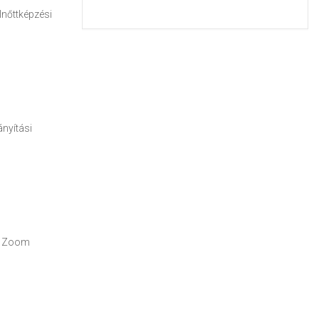
lnőttképzési
ányítási
 a Zoom