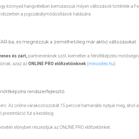
ogy könnyed hangvételben bemutassuk milyen változások történtek a Fe
endszerben a jogszabálymódosítások hatására.
AR-ba, és megnézzük a (remélhetőleg már aktív) változásokat
enes és zárt,
partnereinknek szól, kiemelten a felnőttképzési minőségir
óinak, azaz az
ONLINE PRO előfizetőinknek
(
minosites.hu
).
lnőttképzési rendszerfejlesztő
perc. Az online várakozószobát 15 perccel hamarabb nyitjuk meg, ahol
 prezentáció fut a kezdésig.
etén előnyben részesítjük az ONLINE PRO előfizetőinket.