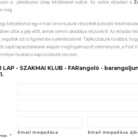
kezni a jelentkezési űrlap kitöltésével tudtok. Az online előadást a
Z
uk meg.
gy befizetéshez egy e-mail címre tudunk részvételt biztosító linket kikülde
ben ültök a gép előtt, annak semmi akadálya részünkről. Az előadás fe
k vegyétek ezt is figyelembe a jelentkezésnél. Tájékoztatunk továbbá, hog
és saját tapasztalataink alapján megfogalmazott véleményünk, a Pest 
rmilyen hivatalos kapcsolatunk nincsen.
LAP - SZAKMAI KLUB - FARangoló - barangoljun
1.
Email megadása
Email megadása újb
*
íme: