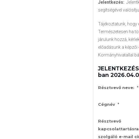
Jelentkezés:
Jelent
segítségével valósítj
Tájékoztatunk, hogy e
Természetesen ha töb
járulunk hozzá, kérle
előadásunk a képzői 
Kormányhivatallal bá
JELENTKEZÉSI 
ban 2026.04.0
*
Résztvevő neve:
*
Cégnév
Résztvevő
kapcsolattartásra
szolgáló e-mail c