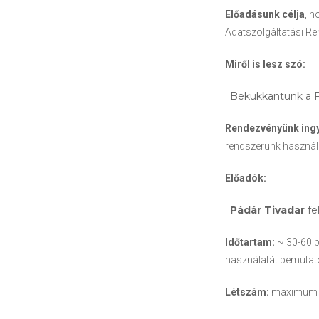
Előadásunk célja
, h
Adatszolgáltatási R
Miről is lesz szó:
Bekukkantunk a F
Rendezvényünk ingy
rendszerünk használ
Előadók:
Pádár Tivadar
fe
Időtartam:
~ 30-60 
használatát bemutató
Létszám:
maximum es