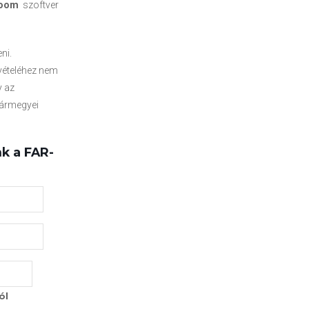
oom
szoftver
ni.
lvételéhez nem
y az
Vármegyei
k a FAR-
ól