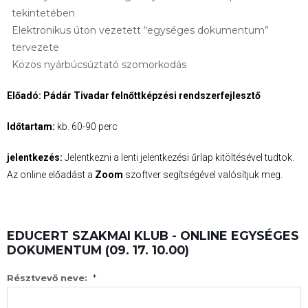
tekintetében
Elektronikus úton vezetett “egységes dokumentum”
tervezete
Közös nyárbúcsúztató szomorkodás
Előadó: Pádár Tivadar felnőttképzési rendszerfejlesztő
Időtartam:
kb. 60-90 perc
jelentkezés:
Jelentkezni a lenti jelentkezési űrlap kitöltésével tudtok.
Az online előadást a
Zoom
szoftver segítségével valósítjuk meg.
EDUCERT SZAKMAI KLUB - ONLINE EGYSÉGES
DOKUMENTUM (09. 17. 10.00)
*
Résztvevő neve: