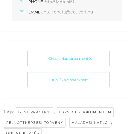
+36202861560
PHONE
antal.renata@educert.hu
EMAIL
+ Google Naptárba mentés
+ iCal / Outlook export
Tags:
,
,
BEST PRACTICE
EGYSÉGES DOKUMENTUM
,
,
FELNŐTTKÉPZÉSI TÖRVÉNY
HALADÁSI NAPLÓ
ONLINE KÉPZÉS