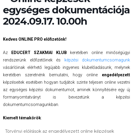
egységes dokumentációja
2024.09.17. 10.00h
Kedves ONLINE PRO előfizetőnk!
Az
EDUCERT SZAKMAI KLUB
keretében online minőségügyi
rendszerünk előfizetőinek és
képzési dokumentumcsomagunk
vásárlóinak elérhető legújabb ingyenes klubelőadásunk, melynek
keretében szeretnénk bemutatni, hogy online
engedélyezett
képzéseitek esetében hogyan tudjátok szinte teljesen online vezetni
az egységes képzési dokumentumot, aminek könnyítésére egy új
formanyomtatványt is bevezetünk a képzési
dokumentumcsomagunkban.
Kiemelt témakörök
:
Törvényi előírások az engedélyezett online képzések