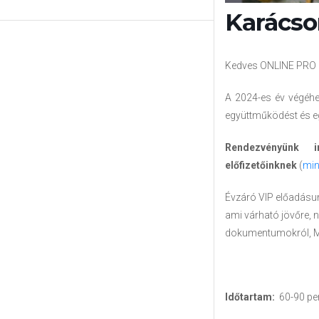
Karácso
Kedves ONLINE PRO e
A 2024-es év végéhe
együttműködést és eg
Rendezvényünk 
előfizetőinknek
(
min
Évzáró VIP előadásun
ami várható jövőre, 
dokumentumokról, MIR
Időtartam:
60-90 pe