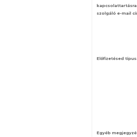
kapcsolattartásra
szolgáló e-mail c
Előfizetésed típus
Egyéb megjegyzé