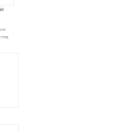
ól
ünk.
d meg