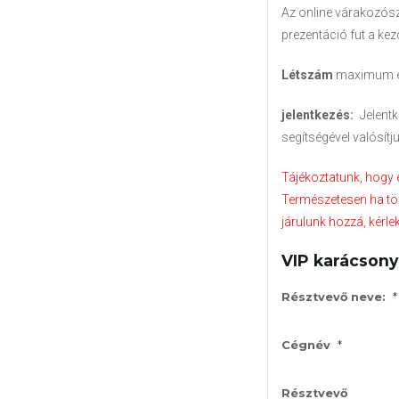
Az online várakozós
prezentáció fut a kez
Létszám
maximum ese
jelentkezés:
Jelent
segítségével valósítj
Tájékoztatunk, hogy e
Természetesen ha töb
járulunk hozzá, kérlek
VIP karácsony
*
Résztvevő neve:
*
Cégnév
Résztvevő