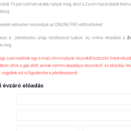
zobát 15 perccel hamarabb nyitjuk meg, ahol a Zoom használatát bemu
désig.
tén előnyben részesítjük az ONLINE PRO előfizetőinket.
kezni a jelentkezési űrlap kitöltésével tudtok. Az online előadást a
Z
uk meg.
gy szervezetnek egy e-mail címre tudunk részvételt biztosító linket kiküld
ben ültök a gép előtt, annak semmi akadálya részünkről. Az előadás fe
 vegyétek ezt is figyelembe a jelentkezésnél.
i évzáró előadás