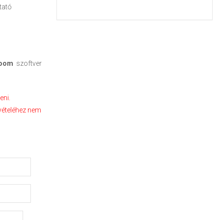
tató
oom
szoftver
eni.
lvételéhez nem