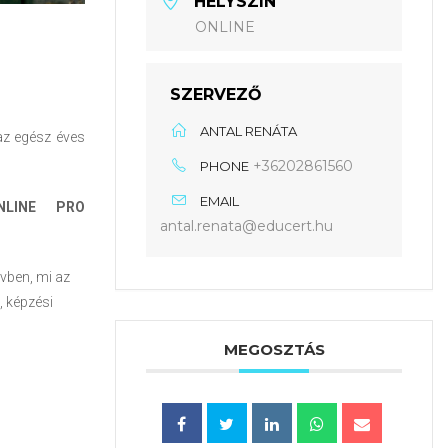
HELYSZÍN
ONLINE
SZERVEZŐ
ANTAL RENÁTA
az egész éves
+36202861560
PHONE
EMAIL
LINE PRO
antal.renata@educert.hu
vben, mi az
, képzési
MEGOSZTÁS