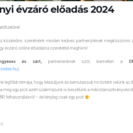
nyi évzáró előadás 2024
lőfizetőnk!
z közeledve, szeretnénk minden kedves partnerünknek megköszönni 
y évzáró online előadásra szeretettel meghívni!
ingyenes és zárt,
partnereinknek szól, kiemelten a
ON
osites.hu
).
k legfőbb témája, hogy lelazuljunk és bemutassuk mi történt velünk az é
na meg egy picit azért szakmázunk is beszélünk a mikrotanúsítványokról
 felhasználásról – de tényleg csak egy picit
rc