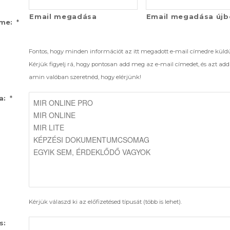
Email megadása
Email megadása újb
*
íme:
Fontos, hogy minden információt az itt megadott e-mail címedre küld
Kérjük figyelj rá, hogy pontosan add meg az e-mail címedet, és azt ad
amin valóban szeretnéd, hogy elérjünk!
*
a:
Kérjük válaszd ki az előfizetésed típusát (több is lehet).
s: