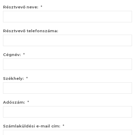
*
Résztvevő neve:
Résztvevő telefonszáma:
*
Cégnév:
*
Székhely:
*
Adószám:
*
Számlaküldési e-mail cím: