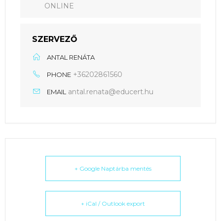
ONLINE
SZERVEZŐ
ANTAL RENÁTA
+36202861560
PHONE
antal.renata@educert.hu
EMAIL
+ Google Naptárba mentés
+ iCal / Outlook export