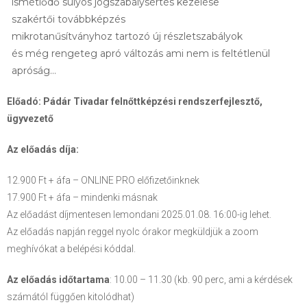
ismétlődő súlyos jogszabálysértés kezelése
szakértői továbbképzés
mikrotanűsítványhoz tartozó új részletszabályok
és még rengeteg apró változás ami nem is feltétlenül
apróság…
Előadó: Pádár Tivadar felnőttképzési rendszerfejlesztő,
ügyvezető
Az előadás díja:
12.900 Ft + áfa – ONLINE PRO előfizetőinknek
17.900 Ft + áfa – mindenki másnak
Az előadást díjmentesen lemondani 2025.01.08. 16:00-ig lehet.
Az előadás napján reggel nyolc órakor megküldjük a zoom
meghívókat a belépési kóddal.
Az előadás időtartama
: 10.00 – 11.30 (kb. 90 perc, ami a kérdések
számától függően kitolódhat)