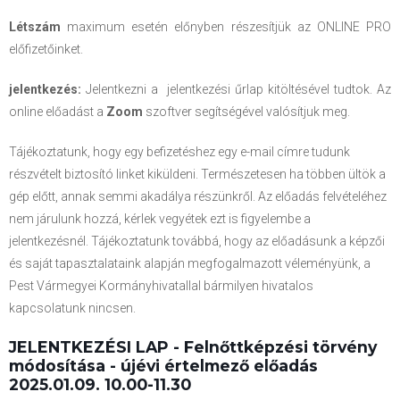
Létszám
maximum esetén előnyben részesítjük az ONLINE PRO
előfizetőinket.
jelentkezés:
Jelentkezni a jelentkezési űrlap kitöltésével tudtok. Az
online előadást a
Zoom
szoftver segítségével valósítjuk meg.
Tájékoztatunk, hogy egy befizetéshez egy e-mail címre tudunk
részvételt biztosító linket kiküldeni. Természetesen ha többen ültök a
gép előtt, annak semmi akadálya részünkről. Az előadás felvételéhez
nem járulunk hozzá, kérlek vegyétek ezt is figyelembe a
jelentkezésnél. Tájékoztatunk továbbá, hogy az előadásunk a képzői
és saját tapasztalataink alapján megfogalmazott véleményünk, a
Pest Vármegyei Kormányhivatallal bármilyen hivatalos
kapcsolatunk nincsen.
JELENTKEZÉSI LAP - Felnőttképzési törvény
módosítása - újévi értelmező előadás
2025.01.09. 10.00-11.30