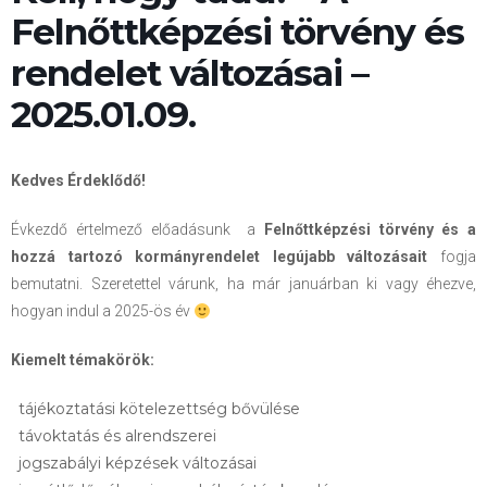
Felnőttképzési törvény és
rendelet változásai –
2025.01.09.
Kedves Érdeklődő!
Évkezdő értelmező előadásunk a
Felnőttképzési törvény és a
hozzá tartozó kormányrendelet legújabb változásait
fogja
bemutatni. Szeretettel várunk, ha már januárban ki vagy éhezve,
hogyan indul a 2025-ös év
Kiemelt témakörök:
tájékoztatási kötelezettség bővülése
távoktatás és alrendszerei
jogszabályi képzések változásai