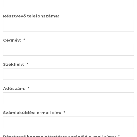
Résztvevő telefonszáma:
*
Cégnév:
*
Székhely:
*
Adószám:
*
Számlaküldési e-mail cím:
*
Résztvevő kapcsolattartásra szolgáló e-mail címe: