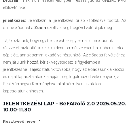
Létszám
maximum esetén előnyben részesítjük az ONLINE PRO
előfizetőinket.
jelentkezés:
Jelentkezni a jelentkezési űrlap kitöltésével tudtok. Az
online előadást a
Zoom
szoftver segítségével valósítjuk meg.
Tájékoztatunk, hogy egy befizetéshez egy e-mail címre tudunk
részvételt biztosító linket kiküldeni. Természetesen ha többen ültök a
gép előtt, annak semmi akadálya részünkről. Az előadás felvételéhez
nem járulunk hozzá, kérlek vegyétek ezt is figyelembe a
jelentkezésnél. Tájékoztatunk továbbá, hogy az előadásunk a képzői
és saját tapasztalataink alapján megfogalmazott véleményünk, a
Pest Vármegyei Kormányhivatallal bármilyen hivatalos
kapcsolatunk nincsen.
JELENTKEZÉSI LAP - BeFARoló 2.0 2025.05.20.
10.00-11.30
*
Résztvevő neve: