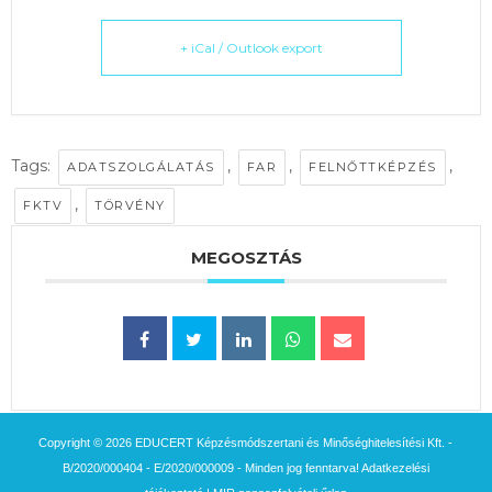
+ iCal / Outlook export
Tags:
,
,
,
ADATSZOLGÁLATÁS
FAR
FELNŐTTKÉPZÉS
,
FKTV
TÖRVÉNY
MEGOSZTÁS
Copyright © 2026 EDUCERT Képzésmódszertani és Minőséghitelesítési Kft. -
B/2020/000404 - E/2020/000009 - Minden jog fenntarva!
Adatkezelési