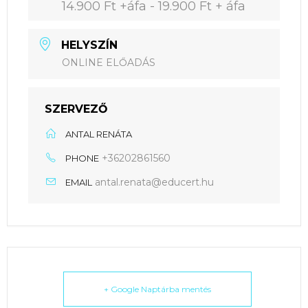
14.900 Ft +áfa - 19.900 Ft + áfa
HELYSZÍN
ONLINE ELŐADÁS
SZERVEZŐ
ANTAL RENÁTA
+36202861560
PHONE
antal.renata@educert.hu
EMAIL
+ Google Naptárba mentés