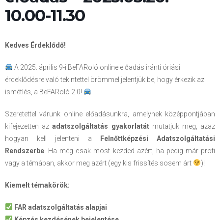
10.00-11.30
Kedves Érdeklődő!
A 2025. április 9-i BeFARoló online előadás iránti óriási
érdeklődésre való tekintettel örömmel jelentjük be, hogy érkezik az
ismétlés, a BeFARoló 2.0!
Szeretettel várunk online előadásunkra, amelynek középpontjában
kifejezetten az
adatszolgáltatás gyakorlatát
mutatjuk meg, azaz
hogyan kell jelenteni a
Felnőttképzési Adatszolgáltatási
Rendszerbe
. Ha még csak most kezded azért, ha pedig már profi
vagy a témában, akkor meg azért (egy kis frissítés sosem árt
)!
Kiemelt témakörök:
FAR adatszolgáltatás alapjai
Képzés kezdésének bejelentése