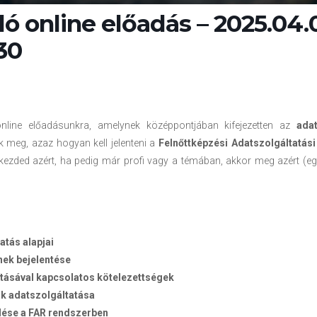
ó online előadás – 2025.04.
.30
 online előadásunkra, amelynek középpontjában kifejezetten az
adat
 meg, azaz hogyan kell jelenteni a
Felnőttképzési Adatszolgáltatás
zded azért, ha pedig már profi vagy a témában, akkor meg azért (egy 
atás alapjai
ek bejelentése
tásával kapcsolatos kötelezettségek
k adatszolgáltatása
lése a FAR rendszerben