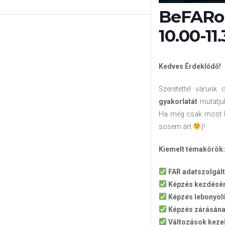
BeFARol
10.00-11
Kedves Érdeklődő!
Szeretettel várunk
gyakorlatát
mutatjuk
Ha még csak most ke
sosem árt
)!
Kiemelt témakörök:
FAR adatszolgált
Képzés kezdésén
Képzés lebonyolí
Képzés zárásána
Változások keze