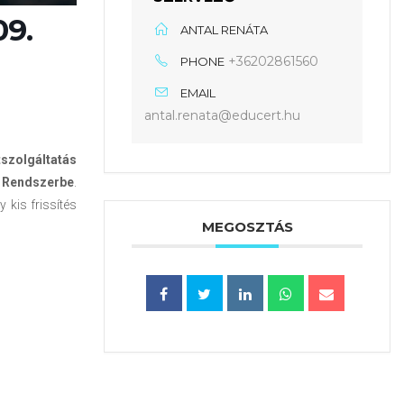
09.
ANTAL RENÁTA
+36202861560
PHONE
EMAIL
antal.renata@educert.hu
szolgáltatás
i Rendszerbe
.
kis frissítés
MEGOSZTÁS