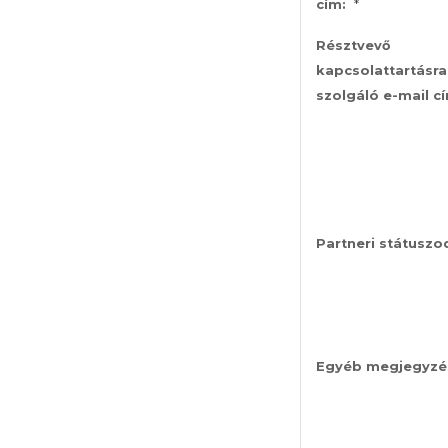
*
cím:
Résztvevő
kapcsolattartásra
szolgáló e-mail c
Partneri státuszo
Egyéb megjegyzé