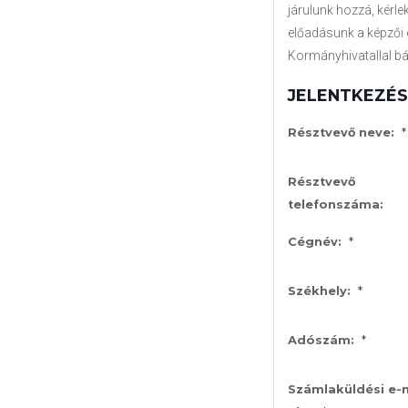
járulunk hozzá, kérle
előadásunk a képzői 
Kormányhivatallal bá
JELENTKEZÉSI 
*
Résztvevő neve:
Résztvevő
telefonszáma:
*
Cégnév:
*
Székhely:
*
Adószám:
Számlaküldési e-