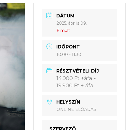
DÁTUM
2025. április 09.
Elmúlt
IDŐPONT
10:00 - 11:30
RÉSZTVÉTELI DÍJ
14.900 Ft +áfa -
19.900 Ft + áfa
HELYSZÍN
ONLINE ELŐADÁS
SZERVEZŐ