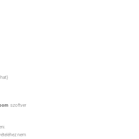
dhat)
oom
szoftver
ni.
lvételéhez nem