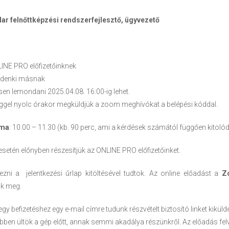
ar felnőttképzési rendszerfejlesztő, ügyvezető
LINE PRO előfizetőinknek
indenki másnak
sen lemondani 2025.04.08. 16:00-ig lehet.
ggel nyolc órakor megküldjük a zoom meghívókat a belépési kóddal.
ama
: 10.00 – 11.30 (kb. 90 perc, ami a kérdések számától függően kitoló
tén előnyben részesítjük az ONLINE PRO előfizetőinket.
kezni a jelentkezési űrlap kitöltésével tudtok. Az online előadást a
Z
uk meg.
gy befizetéshez egy e-mail címre tudunk részvételt biztosító linket kikülde
ben ültök a gép előtt, annak semmi akadálya részünkről. Az előadás fe