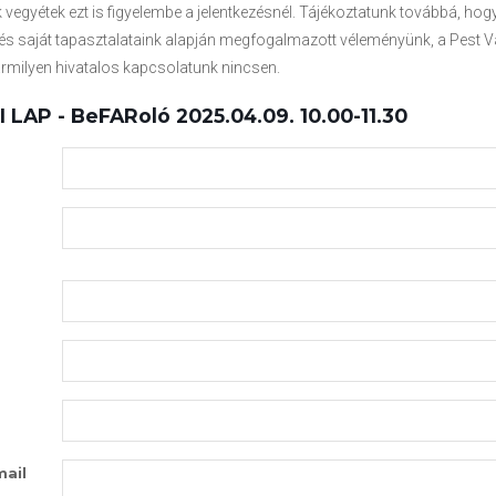
k vegyétek ezt is figyelembe a jelentkezésnél. Tájékoztatunk továbbá, hog
és saját tapasztalataink alapján megfogalmazott véleményünk, a Pest 
rmilyen hivatalos kapcsolatunk nincsen.
LAP - BeFARoló 2025.04.09. 10.00-11.30
mail