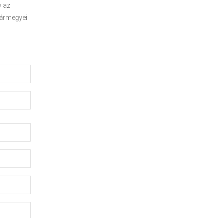
y az
Vármegyei