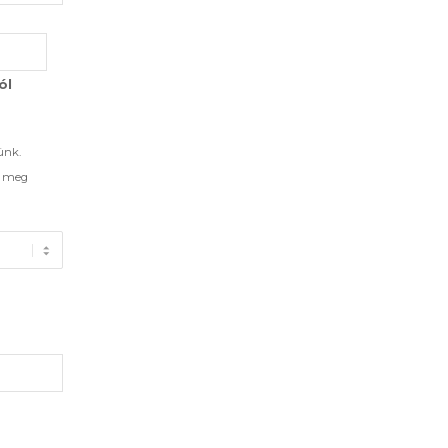
ól
ünk.
d meg