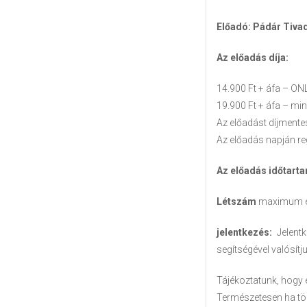
Előadó: Pádár Tivad
Az előadás díja:
14.900 Ft + áfa – ON
19.900 Ft + áfa – m
Az előadást díjmente
Az előadás napján re
Az előadás időtart
Létszám
maximum ese
jelentkezés:
Jelent
segítségével valósítj
Tájékoztatunk, hogy e
Természetesen ha töb