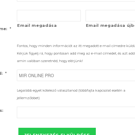
Email megadása
Email megadása újb
*
íme:
Fontos, hogy minden információt az itt megadott e-mail címedre küld
Kérjük figyelj rá, hogy pontosan add meg az e-mail címedet, és azt ad
amin valóban szeretnéd, hogy elérjünk!
*
d:
Legalább egyet kötelező választanod (többfajta kapcsolat esetén a
jellemzőbbet)
s: