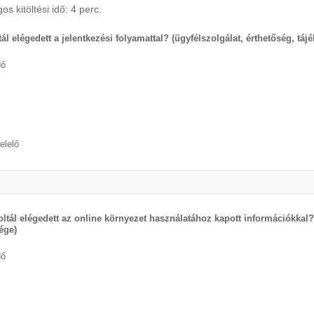
os kitöltési idő: 4 perc.
ál elégedett a jelentkezési folyamattal? (ügyfélszolgálat, érthetőség, táj
dő
elelő
oltál elégedett az online környezet használatához kapott információkkal
ége)
dő