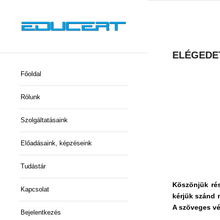
ELÉGEDET
Főoldal
Rólunk
Szolgáltatásaink
Előadásaink, képzéseink
Tudástár
Köszönjük ré
Kapcsolat
kérjük szánd r
A szöveges vé
Bejelentkezés