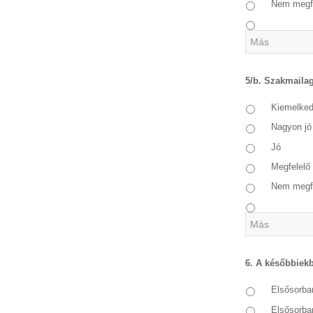
Nem megf
5/b. Szakmailag
Kiemelke
Nagyon jó
Jó
Megfelelő
Nem megf
6. A későbbiek
Elsősorba
Elsősorba