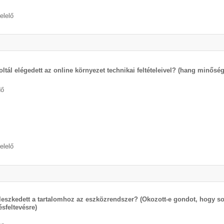
elelő
oltál elégedett az online környezet technikai feltételeivel? (hang minő
dő
elelő
lleszkedett a tartalomhoz az eszközrendszer? (Okozott-e gondot, hogy sok
ésfeltevésre)