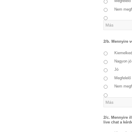
Megfelelő
Nem megf
2/b. Mennyire v
Kiemelke
Nagyon jó
Jó
Megfelelő
Nem megf
2/c. Mennyire i
live chat a kérd