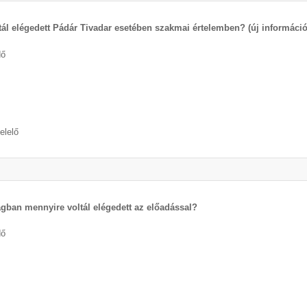
tál elégedett Pádár Tivadar esetében szakmai értelemben? (új információ
dő
elelő
ágban mennyire voltál elégedett az előadással?
dő