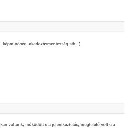
ség, képminőség. akadozásmentesség stb...)
an voltunk, működött-e a jelentkeztetés, megfelelő volt-e a