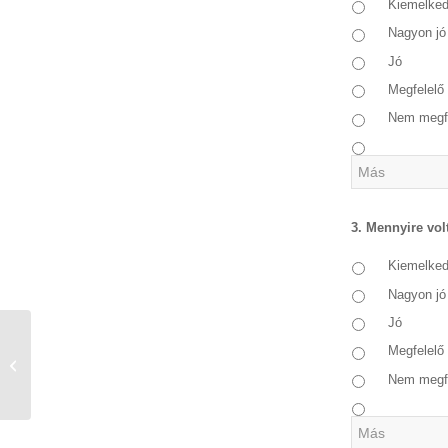
Kiemelke
Nagyon jó
Jó
Megfelelő
Nem megf
3. Mennyire vol
Kiemelke
Nagyon jó
Jó
Megfelelő
ELÉGEDETTSÉG – Tanúsítvány és
ami mögötte van
Nem megf