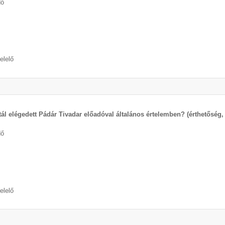
dő
elelő
tál elégedett Pádár Tivadar előadóval általános értelemben? (érthetősé
dő
elelő