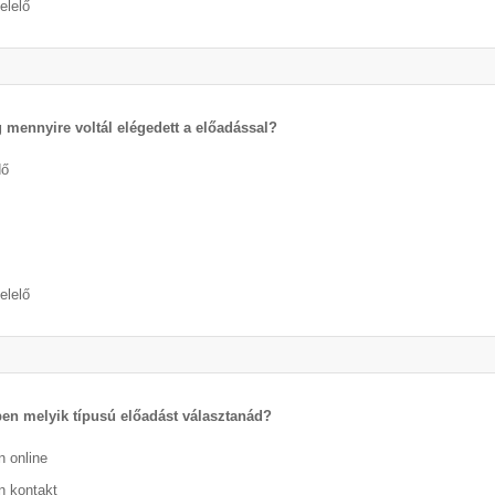
elelő
 mennyire voltál elégedett a előadással?
dő
elelő
ben melyik típusú előadást választanád?
n online
n kontakt