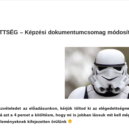
TSÉG – Képzési dokumentumcsomag módosít
szvételedet az előadásunkon, kérjük töltsd ki az elégedettsé
á azt a 4 percet a kitöltésre, hogy mi is jobban lássuk mit kell 
leményeknek kifejezetten örülünk