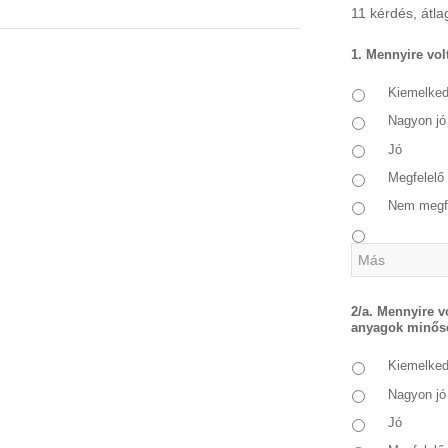
11 kérdés, átlag
1. Mennyire volt
Kiemelke
Nagyon jó
Jó
Megfelelő
Nem megf
2/a. Mennyire v
anyagok minős
Kiemelke
Nagyon jó
Jó