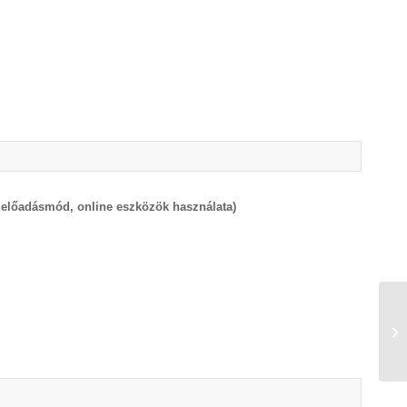
g, előadásmód, online eszközök használata)
E
2.