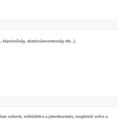
ség, képminőség. akadozásmentesség stb...)
an voltunk, működött-e a jelentkeztetés, megfelelő volt-e a