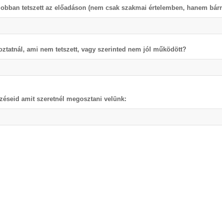
jobban tetszett az előadáson (nem csak szakmai értelemben, hanem bárm
oztatnál, ami nem tetszett, vagy szerinted nem jól működött?
éseid amit szeretnél megosztani velünk: