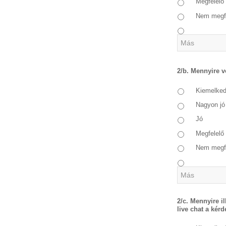
Megfelelő
Nem megf
2/b. Mennyire v
Kiemelke
Nagyon jó
Jó
Megfelelő
Nem megf
2/c. Mennyire i
live chat a kérd