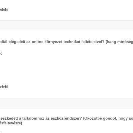
elelő
oltál elégedett az online környezet technikai feltételeivel? (hang minő
dő
elelő
lleszkedett a tartalomhoz az eszközrendszer? (Okozott-e gondot, hogy sok
ésfeltevésre)