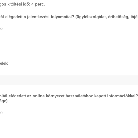
os kitöltési idő: 4 perc.
ál elégedett a jelentkezési folyamattal? (ügyfélszolgálat, érthetőség, táj
dő
elelő
oltál elégedett az online környezet használatához kapott információkkal
ége)
dő