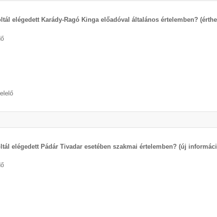
ltál elégedett Karády-Ragó Kinga előadóval általános értelemben? (érth
dő
elelő
ltál elégedett Pádár Tivadar esetében szakmai értelemben? (új informáci
dő