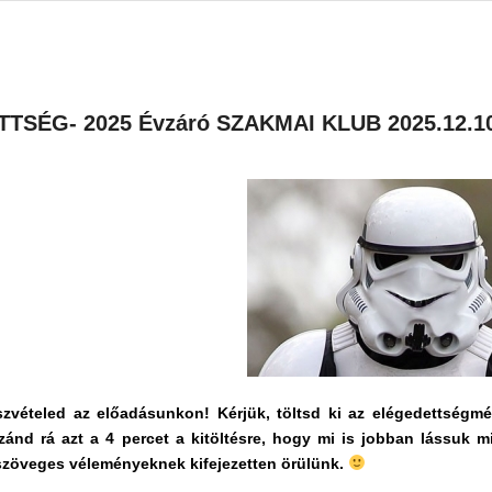
SÉG- 2025 Évzáró SZAKMAI KLUB 2025.12.10.
szvételed az előadásunkon! Kérjük, töltsd ki az elégedettség
szánd rá azt a 4 percet a kitöltésre, hogy mi is jobban lássuk 
szöveges véleményeknek kifejezetten örülünk.