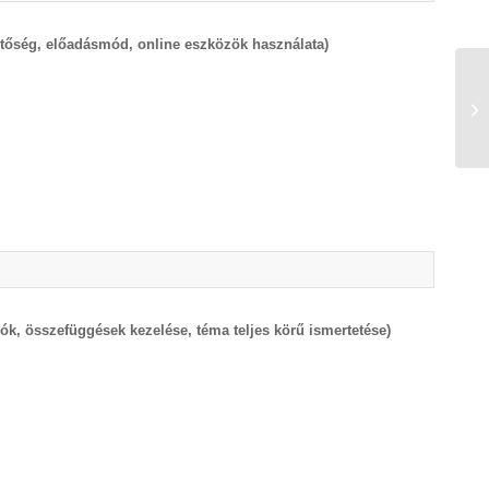
etőség, előadásmód, online eszközök használata)
EL
tö
vá
ók, összefüggések kezelése, téma teljes körű ismertetése)