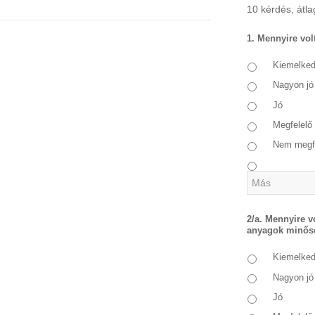
10 kérdés, átlag
1. Mennyire volt
Kiemelke
Nagyon jó
Jó
Megfelelő
Nem megf
2/a. Mennyire v
anyagok minős
Kiemelke
Nagyon jó
Jó