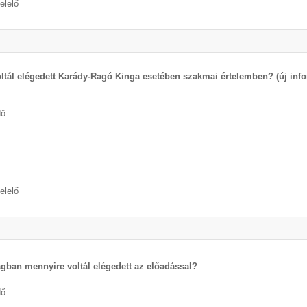
elelő
ltál elégedett Karády-Ragó Kinga esetében szakmai értelemben? (új info
dő
elelő
ágban mennyire voltál elégedett az előadással?
dő