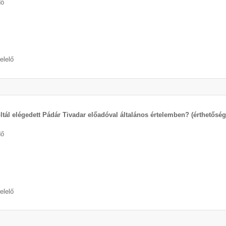
dő
elelő
ltál elégedett Pádár Tivadar előadóval általános értelemben? (érthetős
dő
elelő