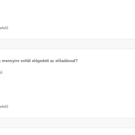
elelő
 mennyire voltál elégedett az előadással?
dő
elelő