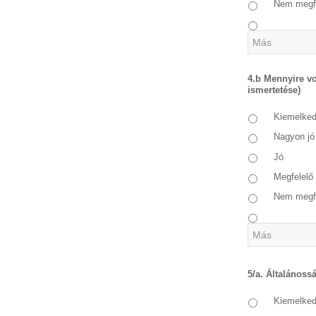
Nem megf
4.b Mennyire vo
ismertetése)
Kiemelke
Nagyon jó
Jó
Megfelelő
Nem megf
5/a. Általánoss
Kiemelke