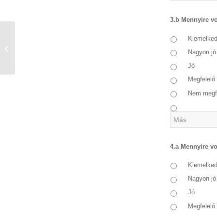
3.b Mennyire vo
ELÉGEDETTSÉG- A felnőttképzési
Kiemelke
törvény tervezett változásai –
Nagyon jó
online...
Jó
Megfelelő
Nem megf
4.a Mennyire vo
Kiemelke
Nagyon jó
Jó
Megfelelő