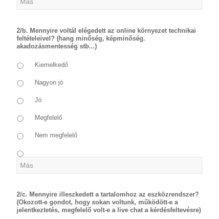
2/b. Mennyire voltál elégedett az online környezet technikai
feltételeivel? (hang minőség, képminőség.
akadozásmentesség stb...)
Kiemelkedő
Nagyon jó
Jó
Megfelelő
Nem megfelelő
2/c. Mennyire illeszkedett a tartalomhoz az eszközrendszer?
(Okozott-e gondot, hogy sokan voltunk, működött-e a
jelentkeztetés, megfelelő volt-e a live chat a kérdésfeltevésre)