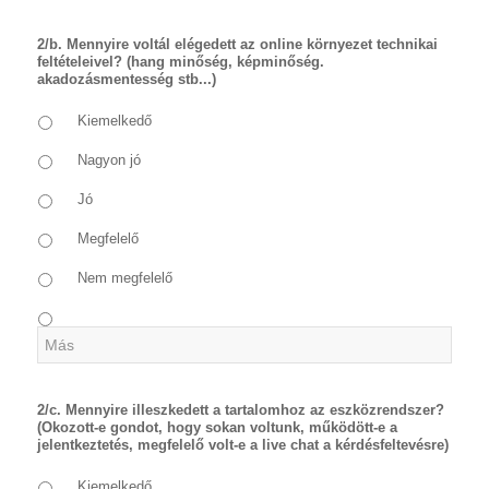
2/b. Mennyire voltál elégedett az online környezet technikai
feltételeivel? (hang minőség, képminőség.
akadozásmentesség stb...)
Kiemelkedő
Nagyon jó
Jó
Megfelelő
Nem megfelelő
2/c. Mennyire illeszkedett a tartalomhoz az eszközrendszer?
(Okozott-e gondot, hogy sokan voltunk, működött-e a
jelentkeztetés, megfelelő volt-e a live chat a kérdésfeltevésre)
Kiemelkedő