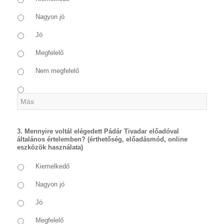
Nagyon jó
Jó
Megfelelő
Nem megfelelő
3. Mennyire voltál elégedett Pádár Tivadar előadóval
általános értelemben? (érthetőség, előadásmód, online
eszközök használata)
Kiemelkedő
Nagyon jó
Jó
Megfelelő