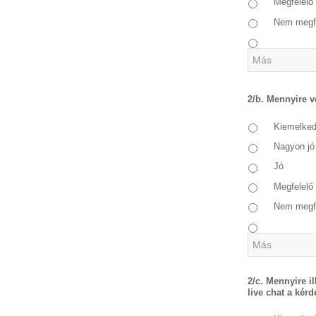
Megfelelő
Nem megf
2/b. Mennyire v
Kiemelke
Nagyon jó
Jó
Megfelelő
Nem megf
2/c. Mennyire i
live chat a kérd