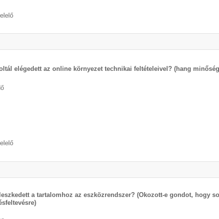
elelő
oltál elégedett az online környezet technikai feltételeivel? (hang minő
dő
elelő
lleszkedett a tartalomhoz az eszközrendszer? (Okozott-e gondot, hogy sok
ésfeltevésre)