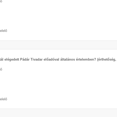
dő
elelő
tál elégedett Pádár Tivadar előadóval általános értelemben? (érthetősé
dő
elelő