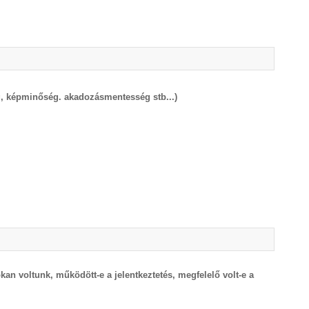
ség, képminőség. akadozásmentesség stb...)
an voltunk, működött-e a jelentkeztetés, megfelelő volt-e a