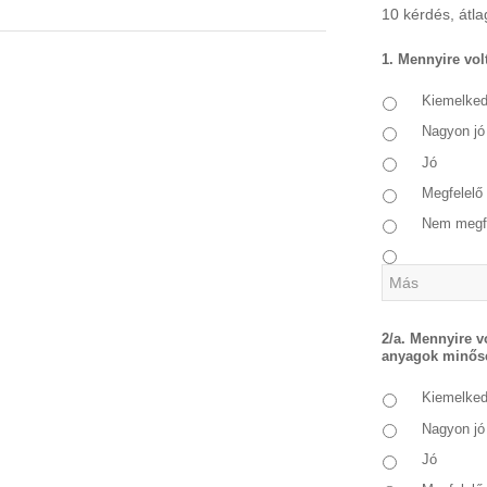
10 kérdés, átlag
1. Mennyire volt
Kiemelke
Nagyon jó
Jó
Megfelelő
Nem megf
2/a. Mennyire v
anyagok minős
Kiemelke
Nagyon jó
Jó