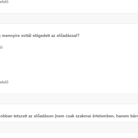
elelő
 mennyire voltál elégedett az előadással?
dő
elelő
jobban tetszett az előadáson (nem csak szakmai értelemben, hanem bárm