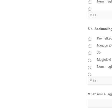
Nem megf
5/b. Szakmailag
Kiemelke
Nagyon jó
Jó
Megfelelő
Nem megf
Mi az ami a leg