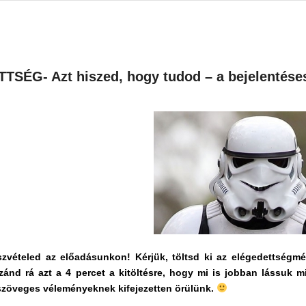
SÉG- Azt hiszed, hogy tudod – a bejelentéses
szvételed az előadásunkon! Kérjük, töltsd ki az elégedettség
szánd rá azt a 4 percet a kitöltésre, hogy mi is jobban lássuk 
szöveges véleményeknek kifejezetten örülünk.