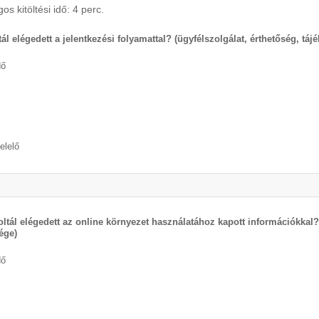
os kitöltési idő: 4 perc.
ál elégedett a jelentkezési folyamattal? (ügyfélszolgálat, érthetőség, táj
dő
elelő
oltál elégedett az online környezet használatához kapott információkkal
ége)
dő