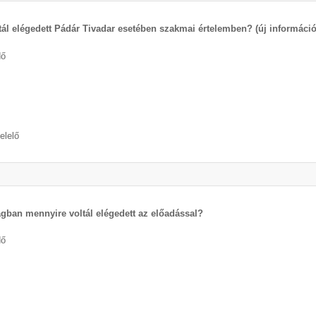
tál elégedett Pádár Tivadar esetében szakmai értelemben? (új információ
dő
elelő
ágban mennyire voltál elégedett az előadással?
dő