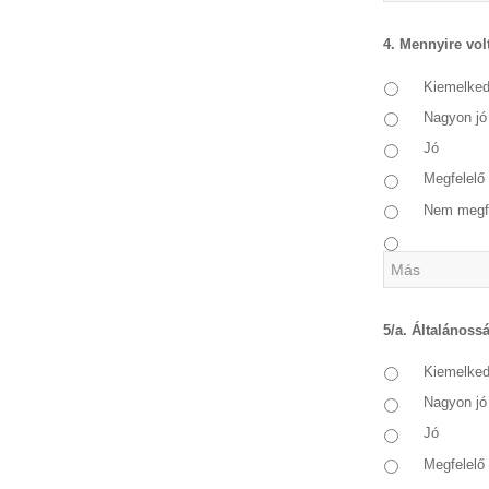
4. Mennyire vol
Kiemelke
Nagyon jó
Jó
Megfelelő
Nem megf
5/a. Általánoss
Kiemelke
Nagyon jó
Jó
Megfelelő