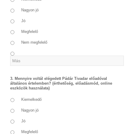
Nagyon jó
Jó
Megfelelő
Nem megfelelő
3. Mennyire voltál elégedett Pádár Tivadar előadóval
általános értelemben? (érthetőség, előadásmód, online
eszközök használata)
Kiemelkedő
Nagyon jó
Jó
Megfelelő