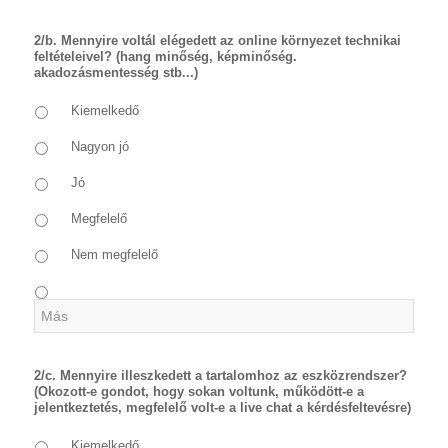
2/b. Mennyire voltál elégedett az online környezet technikai
feltételeivel? (hang minőség, képminőség.
akadozásmentesség stb...)
Kiemelkedő
Nagyon jó
Jó
Megfelelő
Nem megfelelő
2/c. Mennyire illeszkedett a tartalomhoz az eszközrendszer?
(Okozott-e gondot, hogy sokan voltunk, működött-e a
jelentkeztetés, megfelelő volt-e a live chat a kérdésfeltevésre)
Kiemelkedő