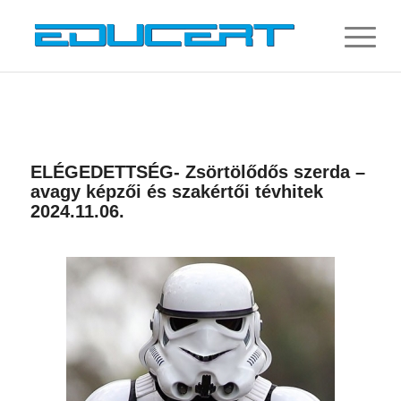
ELÉGEDETTSÉG- Zsörtölődős szerda –
avagy képzői és szakértői tévhitek
2024.11.06.