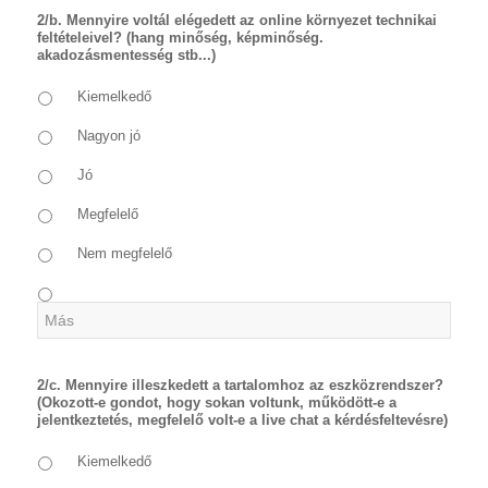
2/b. Mennyire voltál elégedett az online környezet technikai
feltételeivel? (hang minőség, képminőség.
akadozásmentesség stb...)
Kiemelkedő
Nagyon jó
Jó
Megfelelő
Nem megfelelő
2/c. Mennyire illeszkedett a tartalomhoz az eszközrendszer?
(Okozott-e gondot, hogy sokan voltunk, működött-e a
jelentkeztetés, megfelelő volt-e a live chat a kérdésfeltevésre)
Kiemelkedő