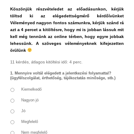
Köszönjük részvételedet az előadásunkon, kérjük
töltsd ki az elégedettségmérő kérdőívünket
Véleményed nagyon fontos számunkra, kérjük szánd rá
azt a 4 percet a kitöltésre, hogy mi is jobban lássuk mit
kell még tennünk az online térben, hogy egyre jobbak
lehessünk. A szöveges véleményeknek kifejezetten
örülünk
11 kérdés, átlagos kitöltési idő: 4 perc.
1. Mennyire voltál elégedett a jelentkezési folyamattal?
(ügyfélszolgálat, érthetőség, tájékoztatás minősége, stb.)
Kiemelkedő
Nagyon jó
Jó
Megfelelő
Nem megfelelő