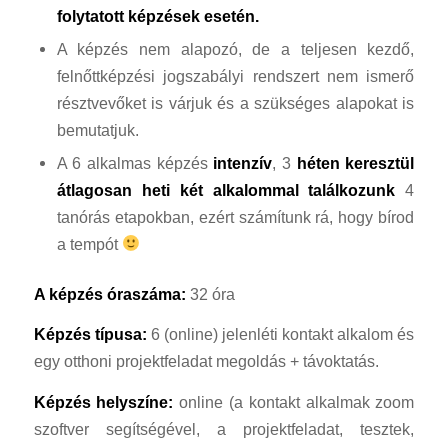
folytatott képzések esetén.
A képzés nem alapozó, de a teljesen kezdő,
felnőttképzési jogszabályi rendszert nem ismerő
résztvevőket is várjuk és a szükséges alapokat is
bemutatjuk.
A 6 alkalmas képzés
intenzív
, 3
héten keresztül
átlagosan heti két alkalommal találkozunk
4
tanórás etapokban, ezért számítunk rá, hogy bírod
a tempót
A képzés óraszáma:
32 óra
Képzés típusa:
6 (online) jelenléti kontakt alkalom és
egy otthoni projektfeladat megoldás + távoktatás.
Képzés helyszíne:
online (a kontakt alkalmak zoom
szoftver segítségével, a projektfeladat, tesztek,