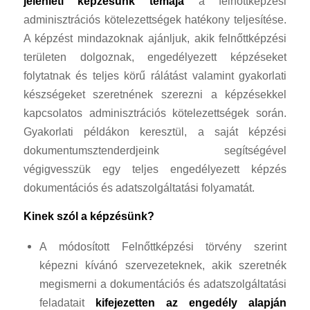
jelenléti
képzésünk témája
a felnőttképzési
adminisztrációs kötelezettségek hatékony teljesítése.
A képzést mindazoknak ajánljuk, akik felnőttképzési
területen dolgoznak, engedélyezett képzéseket
folytatnak és teljes körű rálátást valamint gyakorlati
készségeket szeretnének szerezni a képzésekkel
kapcsolatos adminisztrációs kötelezettségek során.
Gyakorlati példákon keresztül, a saját képzési
dokumentumsztenderdjeink segítségével
végigvesszük egy teljes engedélyezett képzés
dokumentációs és adatszolgáltatási folyamatát.
Kinek szól a képzésünk?
A módosított Felnőttképzési törvény szerint
képezni kívánó szervezeteknek, akik szeretnék
megismerni a dokumentációs és adatszolgáltatási
feladatait
kifejezetten az engedély alapján