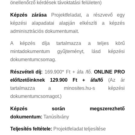
önellenőrző kérdések távoktatási felületen)
Képzés zárása
Projektfeladat, a részvevő egy
képzési alapadatai alapján elkészíti a képzés
adminisztrációs dokumentumait.
A képzés díja tartalmazza a teljes körű
mintadokumentum gyűjteményt, lásd képzési
dokumentumcsomag.
Részvételi díj:
169.900* Ft + áfa /fő.
ONLINE PRO
előfizetőinknek 129.900 Ft + áfa/fő
(Az ár
tartalmazza a minosites.hu-s képzési
dokumentumcsomagot.)
Képzés során megszerezhető
dokumentum:
Tanúsítvány
Teljesítés feltétele:
Projektfeladat teljesítése