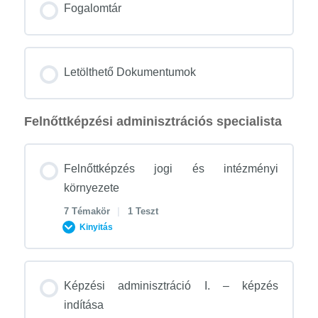
Fogalomtár
Letölthető Dokumentumok
Felnőttképzési adminisztrációs specialista
Felnőttképzés jogi és intézményi
környezete
7 Témakör
|
1 Teszt
Kinyitás
Tananyagegység tartalom
Képzési adminisztráció I. – képzés
0% BEFEJEZVE
0/7 lépés
indítása