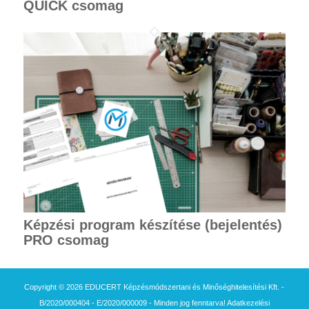
QUICK csomag
Képzési program készítése (bejelentés)
PRO csomag
Copyright © 2026 EDUCERT Képzésmódszertani és Minőséghitelesítési Kft. -
B/2020/000404 - E/2020/000009 - Minden jog fenntarva!
Adatkezelési