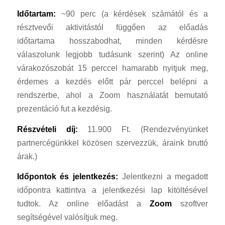
Időtartam:
~90 perc (a kérdések számától és a
résztvevői aktivitástól függően az előadás
időtartama hosszabodhat, minden kérdésre
válaszolunk legjobb tudásunk szerint) Az online
várakozószobát 15 perccel hamarabb nyitjuk meg,
érdemes a kezdés előtt pár perccel belépni a
rendszerbe, ahol a Zoom használatát bemutató
prezentáció fut a kezdésig.
Részvételi díj:
11.900 Ft. (Rendezvényünket
partnercégünkkel közösen szervezzük, áraink bruttó
árak.)
Időpontok és jelentkezés:
Jelentkezni a megadott
időpontra kattintva a jelentkezési lap kitöltésével
tudtok. Az online előadást a
Zoom
szoftver
segítségével valósítjuk meg.