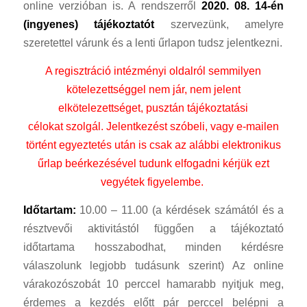
online verzióban is. A rendszerről
2020. 08. 14-én
(ingyenes) tájékoztatót
szervezünk, amelyre
szeretettel várunk és a lenti űrlapon tudsz jelentkezni.
A regisztráció intézményi oldalról semmilyen
kötelezettséggel nem jár, nem jelent
elkötelezettséget, pusztán tájékoztatási
célokat szolgál. Jelentkezést szóbeli, vagy e-mailen
történt egyeztetés után is csak az alábbi elektronikus
űrlap beérkezésével tudunk elfogadni kérjük ezt
vegyétek figyelembe.
Időtartam:
10.00 – 11.00 (a kérdések számától és a
résztvevői aktivitástól függően a tájékoztató
időtartama hosszabodhat, minden kérdésre
válaszolunk legjobb tudásunk szerint) Az online
várakozószobát 10 perccel hamarabb nyitjuk meg,
érdemes a kezdés előtt pár perccel belépni a