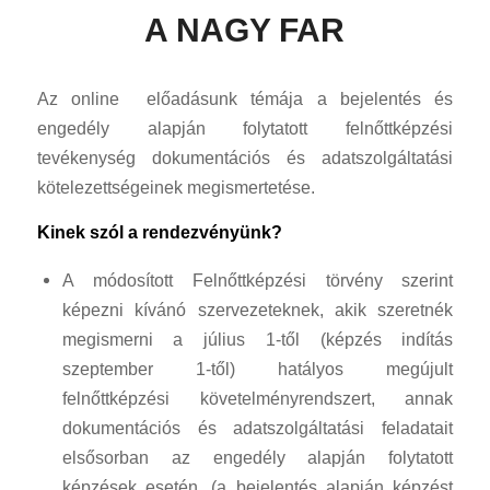
A NAGY FAR
Az online előadásunk témája a bejelentés és
engedély alapján folytatott felnőttképzési
tevékenység dokumentációs és adatszolgáltatási
kötelezettségeinek megismertetése.
Kinek szól a rendezvényünk?
A módosított Felnőttképzési törvény szerint
képezni kívánó szervezeteknek, akik szeretnék
megismerni a július 1-től (képzés indítás
szeptember 1-től) hatályos megújult
felnőttképzési követelményrendszert, annak
dokumentációs és adatszolgáltatási feladatait
elsősorban az engedély alapján folytatott
képzések esetén. (a bejelentés alapján képzést