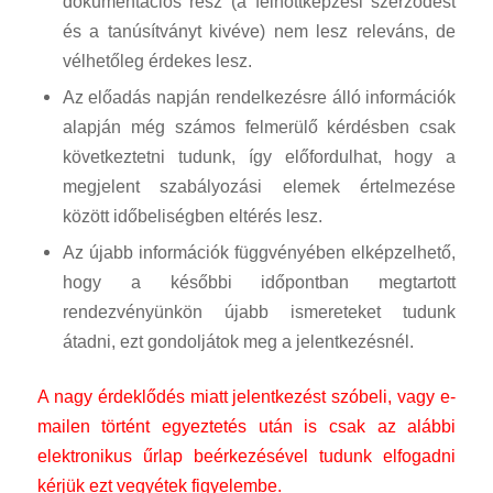
dokumentációs rész (a felnőttképzési szerződést
és a tanúsítványt kivéve) nem lesz releváns, de
vélhetőleg érdekes lesz.
Az előadás napján rendelkezésre álló információk
alapján még számos felmerülő kérdésben csak
következtetni tudunk, így előfordulhat, hogy a
megjelent szabályozási elemek értelmezése
között időbeliségben eltérés lesz.
Az újabb információk függvényében elképzelhető,
hogy a későbbi időpontban megtartott
rendezvényünkön újabb ismereteket tudunk
átadni, ezt gondoljátok meg a jelentkezésnél.
A nagy érdeklődés miatt jelentkezést szóbeli, vagy e-
mailen történt egyeztetés után is csak az alábbi
elektronikus űrlap beérkezésével tudunk elfogadni
kérjük ezt vegyétek figyelembe.