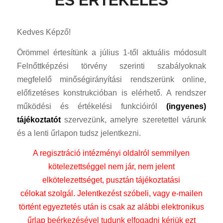
ÉS ÉRTÉKELÉS
Kedves Képző!
Örömmel értesítünk a július 1-től aktuális módosult
Felnőttképzési törvény szerinti szabályoknak
megfelelő minőségirányítási rendszerünk online,
előfizetéses konstrukcióban is elérhető. A rendszer
működési és értékelési funkcióiról
(ingyenes)
tájékoztatót
szervezünk, amelyre szeretettel várunk
és a lenti űrlapon tudsz jelentkezni.
A regisztráció intézményi oldalról semmilyen
kötelezettséggel nem jár, nem jelent
elkötelezettséget, pusztán tájékoztatási
célokat szolgál. Jelentkezést szóbeli, vagy e-mailen
történt egyeztetés után is csak az alábbi elektronikus
űrlap beérkezésével tudunk elfogadni kérjük ezt