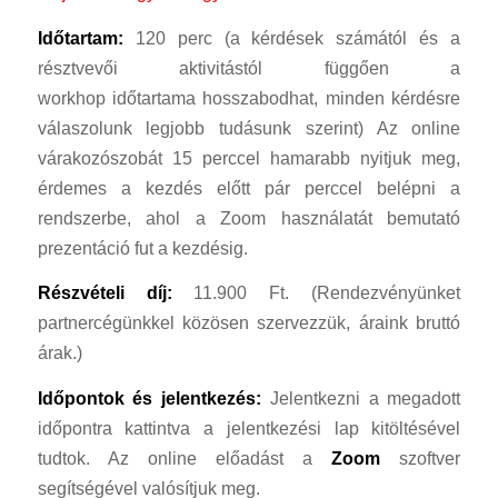
Időtartam:
120 perc (a kérdések számától és a
résztvevői aktivitástól függően a
workhop időtartama hosszabodhat, minden kérdésre
válaszolunk legjobb tudásunk szerint) Az online
várakozószobát 15 perccel hamarabb nyitjuk meg,
érdemes a kezdés előtt pár perccel belépni a
rendszerbe, ahol a Zoom használatát bemutató
prezentáció fut a kezdésig.
Részvételi díj:
11.900 Ft. (Rendezvényünket
partnercégünkkel közösen szervezzük, áraink bruttó
árak.)
Időpontok és jelentkezés:
Jelentkezni a megadott
időpontra kattintva a jelentkezési lap kitöltésével
tudtok. Az online előadást a
Zoom
szoftver
segítségével valósítjuk meg.