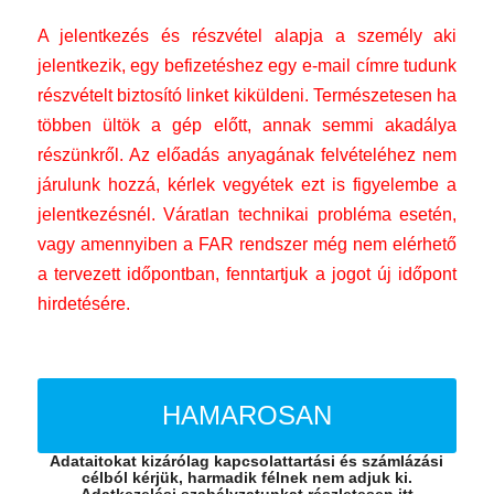
A jelentkezés és részvétel alapja a személy aki
jelentkezik, egy befizetéshez egy e-mail címre tudunk
részvételt biztosító linket kiküldeni. Természetesen ha
többen ültök a gép előtt, annak semmi akadálya
részünkről. Az előadás anyagának felvételéhez nem
járulunk hozzá, kérlek vegyétek ezt is figyelembe a
jelentkezésnél. Váratlan technikai probléma esetén,
vagy amennyiben a FAR rendszer még nem elérhető
a tervezett időpontban, fenntartjuk a jogot új időpont
hirdetésére.
HAMAROSAN
Adataitokat kizárólag kapcsolattartási és számlázási
célból kérjük, harmadik félnek nem adjuk ki.