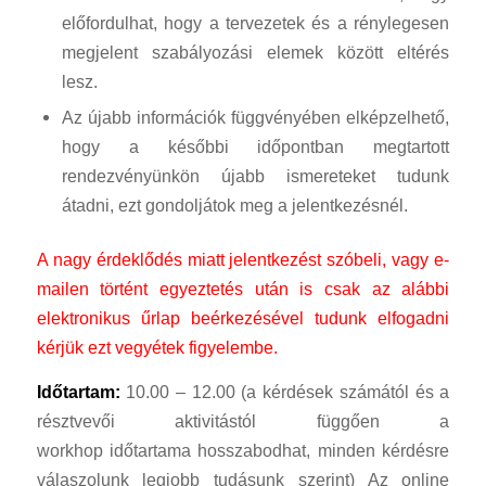
előfordulhat, hogy a tervezetek és a rénylegesen
megjelent szabályozási elemek között eltérés
lesz.
Az újabb információk függvényében elképzelhető,
hogy a későbbi időpontban megtartott
rendezvényünkön újabb ismereteket tudunk
átadni, ezt gondoljátok meg a jelentkezésnél.
A nagy érdeklődés miatt jelentkezést szóbeli, vagy e-
mailen történt egyeztetés után is csak az alábbi
elektronikus űrlap beérkezésével tudunk elfogadni
kérjük ezt vegyétek figyelembe.
Időtartam:
10.00 – 12.00 (a kérdések számától és a
résztvevői aktivitástól függően a
workhop időtartama hosszabodhat, minden kérdésre
válaszolunk legjobb tudásunk szerint) Az online