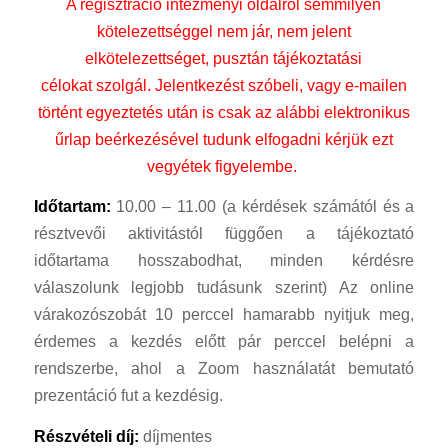
A regisztráció intézményi oldalról semmilyen
kötelezettséggel nem jár, nem jelent
elkötelezettséget, pusztán tájékoztatási
célokat szolgál. Jelentkezést szóbeli, vagy e-mailen
történt egyeztetés után is csak az alábbi elektronikus
űrlap beérkezésével tudunk elfogadni kérjük ezt
vegyétek figyelembe.
Időtartam:
10.00 – 11.00 (a kérdések számától és a
résztvevői aktivitástól függően a tájékoztató
időtartama hosszabodhat, minden kérdésre
válaszolunk legjobb tudásunk szerint) Az online
várakozószobát 10 perccel hamarabb nyitjuk meg,
érdemes a kezdés előtt pár perccel belépni a
rendszerbe, ahol a Zoom használatát bemutató
prezentáció fut a kezdésig.
Részvételi díj:
díjmentes