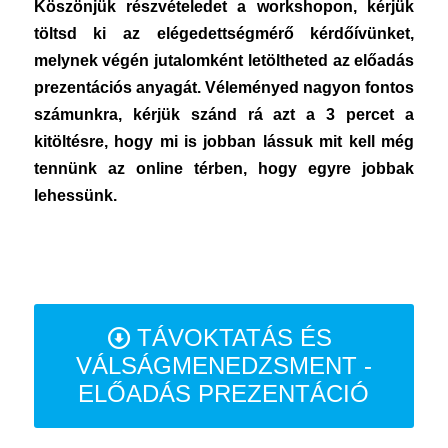
Köszönjük részvételedet a workshopon, kérjük
töltsd ki az elégedettségmérő kérdőívünket,
melynek végén jutalomként letöltheted az előadás
prezentációs anyagát. Véleményed nagyon fontos
számunkra, kérjük szánd rá azt a 3 percet a
kitöltésre, hogy mi is jobban lássuk mit kell még
tennünk az online térben, hogy egyre jobbak
lehessünk.
TÁVOKTATÁS ÉS
VÁLSÁGMENEDZSMENT -
ELŐADÁS PREZENTÁCIÓ