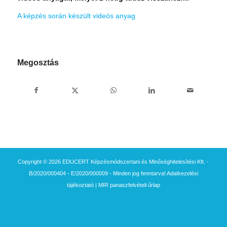
A képzés során készült videós anyag
Megosztás
Copyright © 2026 EDUCERT Képzésmódszertani és Minőséghitelesítési Kft. -
B/2020/000404 - E/2020/000009 - Minden jog fenntarva!
Adatkezelési
tájékoztató
|
MIR panaszfelvételi űrlap