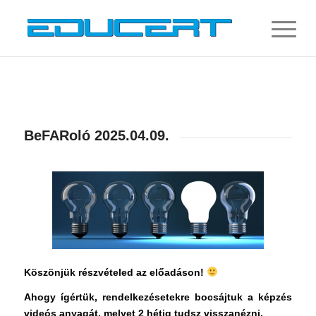
BeFARoló 2025.04.09.
Köszönjük részvételed az előadáson!
Ahogy ígértük, rendelkezésetekre bocsájtuk a képzés
videós anyagát, melyet 2 hétig tudsz visszanézni.