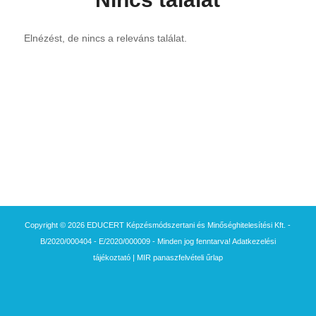
Elnézést, de nincs a releváns találat.
Copyright © 2026 EDUCERT Képzésmódszertani és Minőséghitelesítési Kft. -
B/2020/000404 - E/2020/000009 - Minden jog fenntarva!
Adatkezelési
tájékoztató
|
MIR panaszfelvételi űrlap