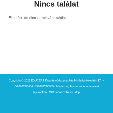
Nincs találat
Elnézést, de nincs a releváns találat.
Copyright © 2026 EDUCERT Képzésmódszertani és Minőséghitelesítési Kft. -
B/2020/000404 - E/2020/000009 - Minden jog fenntarva!
Adatkezelési
tájékoztató
|
MIR panaszfelvételi űrlap