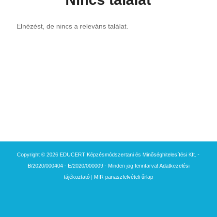
Elnézést, de nincs a releváns találat.
Copyright © 2026 EDUCERT Képzésmódszertani és Minőséghitelesítési Kft. -
B/2020/000404 - E/2020/000009 - Minden jog fenntarva!
Adatkezelési
tájékoztató
|
MIR panaszfelvételi űrlap