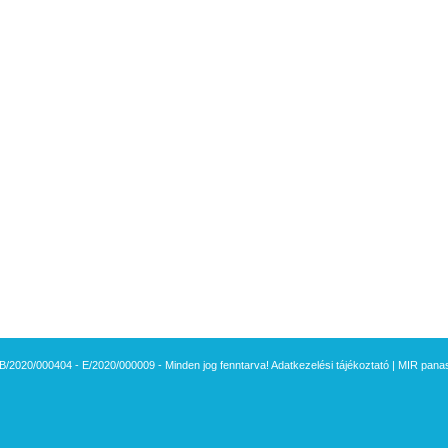
B/2020/000404 - E/2020/000009 - Minden jog fenntarva!
Adatkezelési tájékoztató
|
MIR panasz