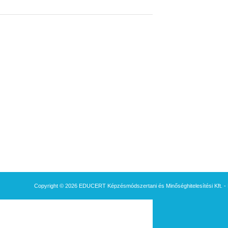
Copyright © 2026 EDUCERT Képzésmódszertani és Minőséghitelesítési Kft. - 