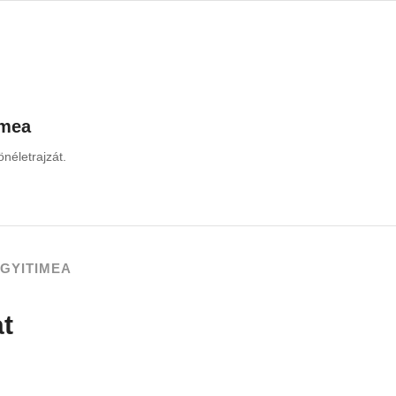
imea
néletrajzát.
GYITIMEA
at