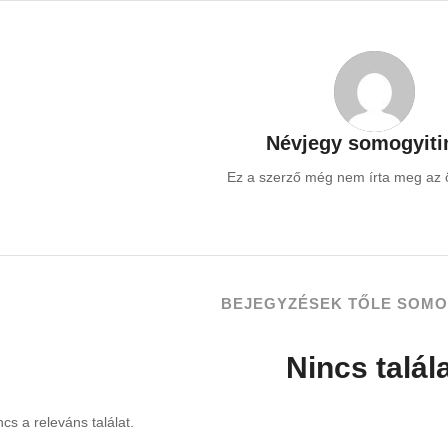
Névjegy
somogyit
Ez a szerző még nem írta meg az ö
BEJEGYZÉSEK TŐLE SOMO
Nincs talál
ncs a releváns találat.