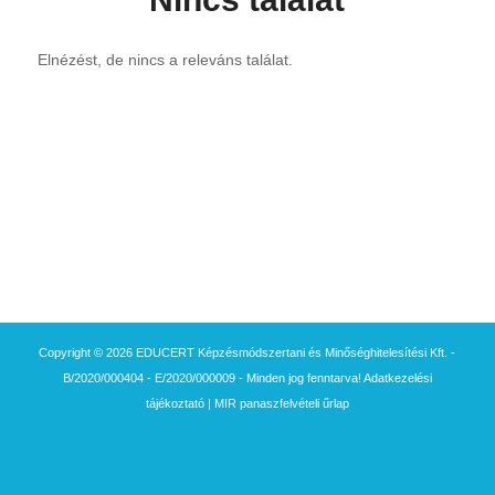
Elnézést, de nincs a releváns találat.
Copyright © 2026 EDUCERT Képzésmódszertani és Minőséghitelesítési Kft. -
B/2020/000404 - E/2020/000009 - Minden jog fenntarva!
Adatkezelési
tájékoztató
|
MIR panaszfelvételi űrlap