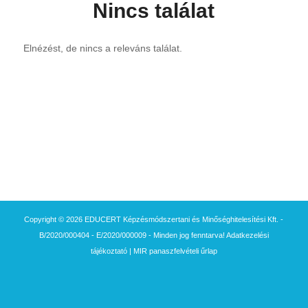
Nincs találat
Elnézést, de nincs a releváns találat.
Copyright © 2026 EDUCERT Képzésmódszertani és Minőséghitelesítési Kft. -
B/2020/000404 - E/2020/000009 - Minden jog fenntarva!
Adatkezelési
tájékoztató
|
MIR panaszfelvételi űrlap