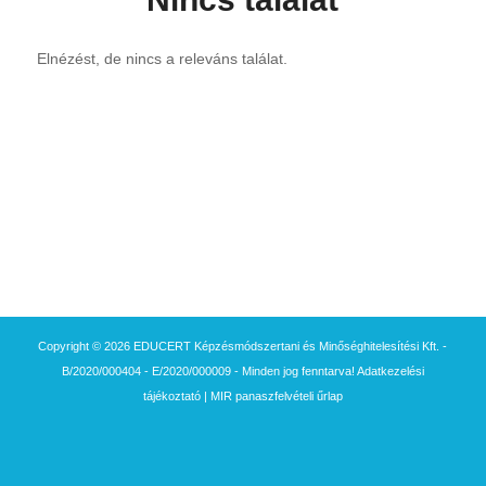
Elnézést, de nincs a releváns találat.
Copyright © 2026 EDUCERT Képzésmódszertani és Minőséghitelesítési Kft. -
B/2020/000404 - E/2020/000009 - Minden jog fenntarva!
Adatkezelési
tájékoztató
|
MIR panaszfelvételi űrlap