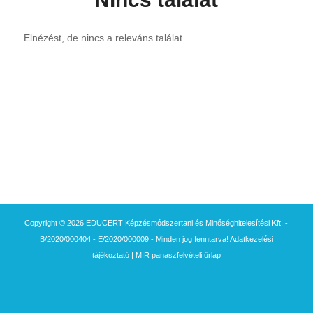
Elnézést, de nincs a releváns találat.
Copyright © 2026 EDUCERT Képzésmódszertani és Minőséghitelesítési Kft. -
B/2020/000404 - E/2020/000009 - Minden jog fenntarva!
Adatkezelési
tájékoztató
|
MIR panaszfelvételi űrlap