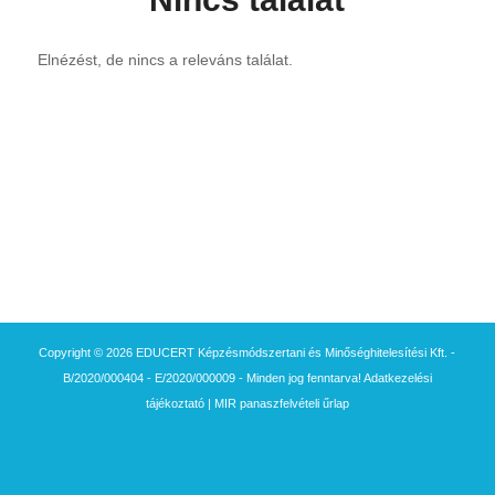
Elnézést, de nincs a releváns találat.
Copyright © 2026 EDUCERT Képzésmódszertani és Minőséghitelesítési Kft. -
B/2020/000404 - E/2020/000009 - Minden jog fenntarva!
Adatkezelési
tájékoztató
|
MIR panaszfelvételi űrlap