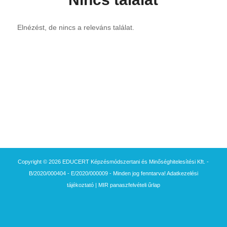
Elnézést, de nincs a releváns találat.
Copyright © 2026 EDUCERT Képzésmódszertani és Minőséghitelesítési Kft. -
B/2020/000404 - E/2020/000009 - Minden jog fenntarva!
Adatkezelési
tájékoztató
|
MIR panaszfelvételi űrlap