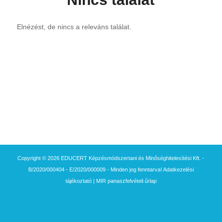
Elnézést, de nincs a releváns találat.
Copyright © 2026 EDUCERT Képzésmódszertani és Minőséghitelesítési Kft. -
B/2020/000404 - E/2020/000009 - Minden jog fenntarva!
Adatkezelési
tájékoztató
|
MIR panaszfelvételi űrlap