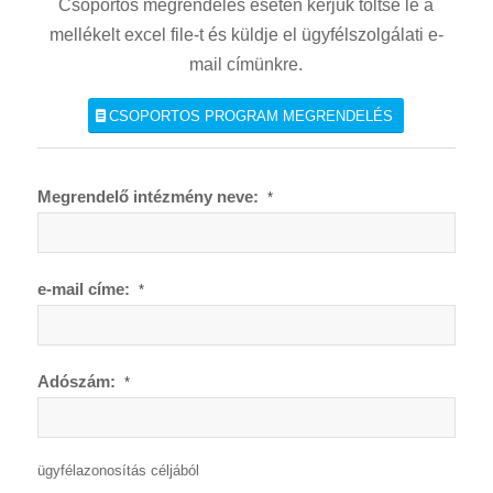
Csoportos megrendelés esetén kérjük töltse le a
mellékelt excel file-t és küldje el ügyfélszolgálati e-
mail címünkre.
CSOPORTOS PROGRAM MEGRENDELÉS
Megrendelő intézmény neve:
*
e-mail címe:
*
Adószám:
*
ügyfélazonosítás céljából