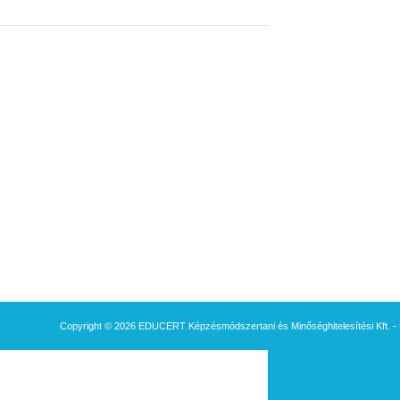
Copyright © 2026 EDUCERT Képzésmódszertani és Minőséghitelesítési Kft. - 