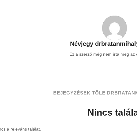
Névjegy
drbratanmihal
Ez a szerző még nem írta meg az ö
BEJEGYZÉSEK TŐLE DRBRATAN
Nincs talál
ncs a releváns találat.