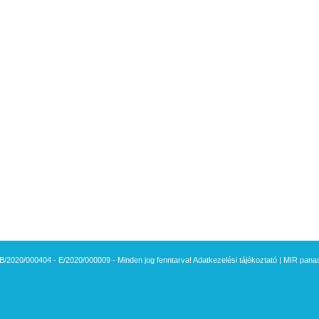
B/2020/000404 - E/2020/000009 - Minden jog fenntarva!
Adatkezelési tájékoztató
|
MIR panasz