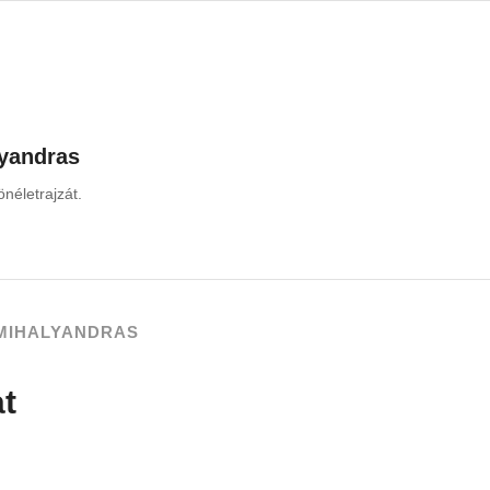
yandras
néletrajzát.
MIHALYANDRAS
at